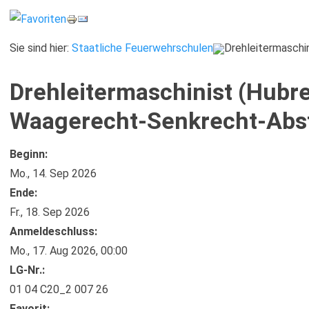
Sie sind hier:
Staatliche Feuerwehrschulen
Drehleitermaschi
Drehleitermaschinist (Hubr
Waagerecht-Senkrecht-Abs
Beginn:
Mo., 14. Sep 2026
Ende:
Fr., 18. Sep 2026
Anmelde​schluss:
Mo., 17. Aug 2026,
00:00
LG-Nr.:
01 04 C20_2 007 26
Favorit: