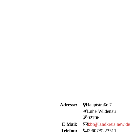
Adresse:
Hauptstraße 7
Luhe-Wildenau
92706
E-Mail:
kbr@landkreis-new.de
Telefon:
09607/9223511