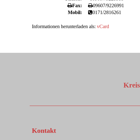
Fax:
09607/9226991
Mobil:
0171/2816261
Informationen herunterladen als:
vCard
Krei
Kontakt