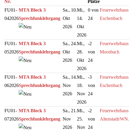
Nr.
Plätze
FU01-
MTA Block 3
Sa., 10.
Mi.,
0 von
Feuerwehrhaus
042026
Sprechfunklehrgang
Okt
14.
24
Eschenbach
2026
Okt
2026
FU01-
MTA Block 3
Sa., 24.
Mi.,
-2
Feuerwehrhaus
052026
Sprechfunklehrgang
Okt
28.
von
Moosbach
2026
Okt
24
2026
FU01-
MTA Block 3
Sa., 14.
Mi.,
-3
Feuerwehrhaus
062026
Sprechfunklehrgang
Nov
18.
von
Eschenbach
2026
Nov
24
2026
FU01-
MTA Block 3
Sa., 21.
Mi.,
-2
Feuerwehrhaus
072026
Sprechfunklehrgang
Nov
25.
von
Altenstadt/WN.
2026
Nov
24