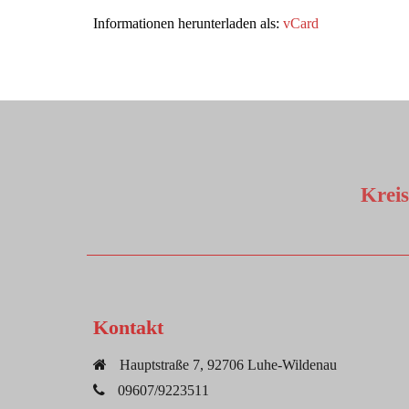
Informationen herunterladen als:
vCard
Krei
Kontakt
Hauptstraße 7, 92706 Luhe-Wildenau
09607/9223511