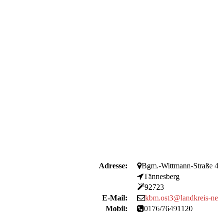
Adresse:
Bgm.-Wittmann-Straße 
Tännesberg
92723
E-Mail:
kbm.ost3@landkreis-n
Mobil:
0176/76491120