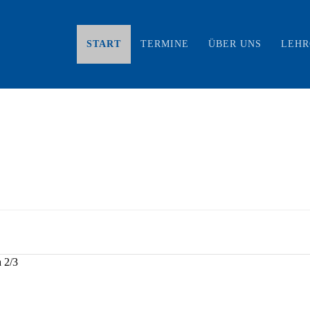
START
TERMINE
ÜBER UNS
LEH
 2/3