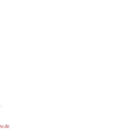
4
ew.de