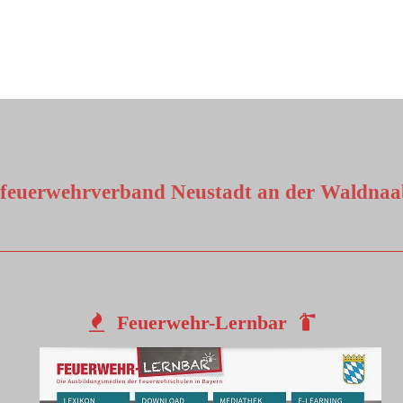
sfeuerwehrverband Neustadt an der Waldnaab
Feuerwehr-Lernbar