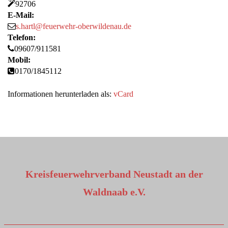
92706
E-Mail:
s.hartl@feuerwehr-oberwildenau.de
Telefon:
09607/911581
Mobil:
0170/1845112
Informationen herunterladen als:
vCard
Kreisfeuerwehrverband Neustadt an der
Waldnaab e.V.