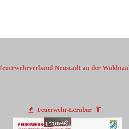
sfeuerwehrverband Neustadt an der Waldnaab
Feuerwehr-Lernbar