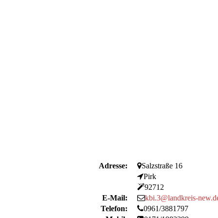
Adresse:
Salzstraße 16
Pirk
92712
E-Mail:
kbi.3@landkreis-new.d
Telefon:
0961/3881797