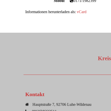
Mobil:
0171/1982399
Informationen herunterladen als:
vCard
Krei
Kontakt
Hauptstraße 7, 92706 Luhe-Wildenau