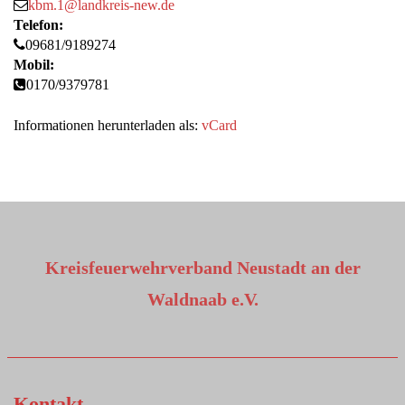
kbm.1@landkreis-new.de
Telefon:
09681/9189274
Mobil:
0170/9379781
Informationen herunterladen als:
vCard
Kreisfeuerwehrverband Neustadt an der
Waldnaab e.V.
Kontakt