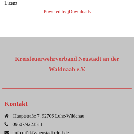
Lizenz
Powered by jDownloads
Kreisfeuerwehrverband Neustadt an der
Waldnaab e.V.
Kontakt
Hauptstraße 7, 92706 Luhe-Wildenau
09607/9223511
info (at) kfv-neustadt (dot) de