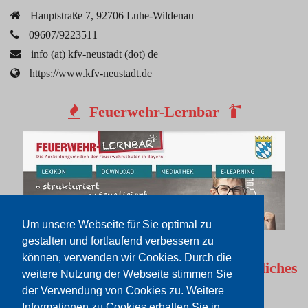
Hauptstraße 7, 92706 Luhe-Wildenau
09607/9223511
info (at) kfv-neustadt (dot) de
https://www.kfv-neustadt.de
Feuerwehr-Lernbar
Um unsere Webseite für Sie optimal zu
gestalten und fortlaufend verbessern zu
können, verwenden wir Cookies. Durch die
Rechtliches
weitere Nutzung der Webseite stimmen Sie
der Verwendung von Cookies zu. Weitere
Impressum
Informationen zu Cookies erhalten Sie in