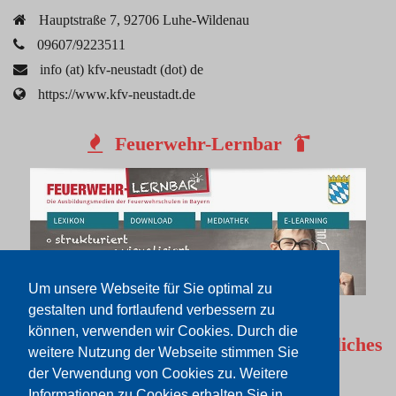
Hauptstraße 7, 92706 Luhe-Wildenau
09607/9223511
info (at) kfv-neustadt (dot) de
https://www.kfv-neustadt.de
Feuerwehr-Lernbar
Um unsere Webseite für Sie optimal zu
gestalten und fortlaufend verbessern zu
können, verwenden wir Cookies. Durch die
Rechtliches
weitere Nutzung der Webseite stimmen Sie
der Verwendung von Cookies zu. Weitere
Impressum
Informationen zu Cookies erhalten Sie in